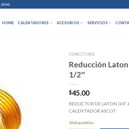
 2500
HOME
CALENTADORES
ACESORIOS
SERVICIOS
CONT
CONECTORES
Reducción Laton 
1/2″
Añadir
a la
lista de
45.00
$
deseos
REDUCTOR DE LATON 3/4″ A
CALENTADOR ASCOT
16 disponibles