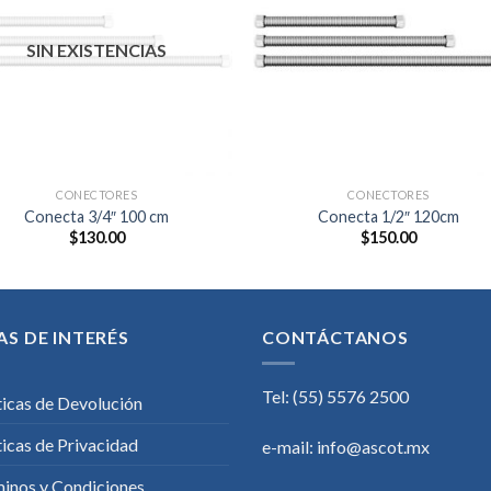
Añadir
Aña
a la
a l
lista de
lista
SIN EXISTENCIAS
deseos
des
CONECTORES
CONECTORES
Conecta 3/4″ 100 cm
Conecta 1/2″ 120cm
$
130.00
$
150.00
AS DE INTERÉS
CONTÁCTANOS
Tel: (55) 5576 2500
ticas de Devolución
ticas de Privacidad
e-mail:
info@ascot.mx
inos y Condiciones