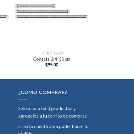
dir
Añadir
a
a la
 de
lista de
eos
deseos
CONECTORES
Conecta 3/4″ 50 cm
$
95.00
¿CÓMO COMPRAR?
Selecciona tu(s) productos y
agregalos a tu carrito de compras
Crea tu cuenta para poder hacer tu
pedido