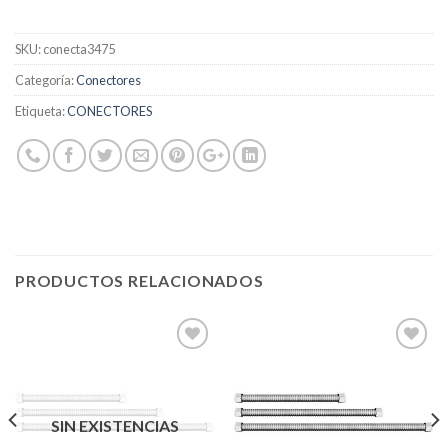
SKU:
conecta3475
Categoría:
Conectores
Etiqueta:
CONECTORES
PRODUCTOS RELACIONADOS
Añadir
Añadir
a la
a la
SIN EXISTENCIAS
lista de
lista de
deseos
deseos