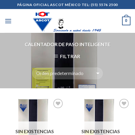
Skip
PÁGINA OFICIAL ASCOT MÉXICO TEL: (55) 5576 2500
to
content
0
CALENTADOR DE PASO INTELIGENTE
FILTRAR
Añadir
Añadir
a la
a la
SIN EXISTENCIAS
SIN EXISTENCIAS
lista de
lista de