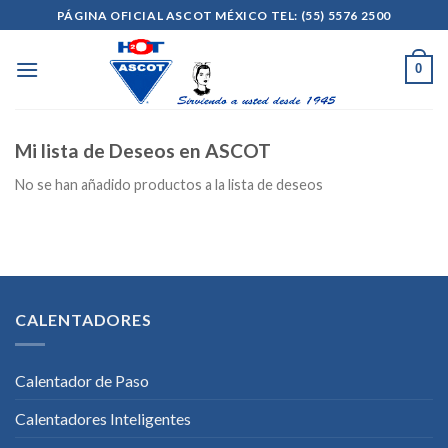
Skip
PÁGINA OFICIAL ASCOT MÉXICO TEL: (55) 5576 2500
to
content
0
Mi lista de Deseos en ASCOT
No se han añadido productos a la lista de deseos
CALENTADORES
Calentador de Paso
Calentadores Inteligentes